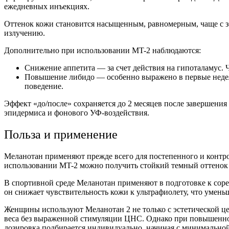
ежедневных инъекциях.
Оттенок кожи становится насыщенным, равномерным, чаще с з
излучению.
Дополнительно при использовании MT-2 наблюдаются:
Снижение аппетита — за счет действия на гипоталамус. 
Повышение либидо — особенно выражено в первые недели
поведение.
Эффект «до/после» сохраняется до 2 месяцев после завершения
эпидермиса и фонового УФ-воздействия.
Польза и применение
Меланотан применяют прежде всего для постепенного и контрол
использовании MT-2 можно получить стойкий темный оттенок 
В спортивной среде Меланотан применяют в подготовке к сор
он снижает чувствительность кожи к ультрафиолету, что умень
Женщины
используют Меланотан 2 не только с эстетической 
веса без выраженной стимуляции ЦНС. Однако при повышенно
дозировка подбирается индивидуально, начиная с минимальной