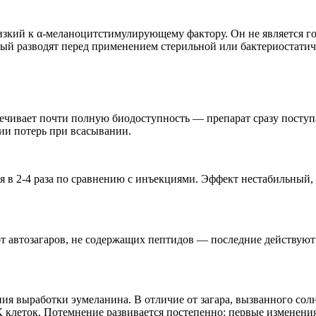
зкий к α-меланоцитстимулирующему фактору. Он не является го
рый разводят перед применением стерильной или бактериостатич
чивает почти полную биодоступность — препарат сразу поступа
ии потерь при всасывании.
 в 2-4 раза по сравнению с инъекциями. Эффект нестабильный, 
от
автозагаров
, не содержащих пептидов — последние действуют 
ия выработки эумеланина. В отличие от загара, вызванного со
клеток. Потемнение развивается постепенно: первые изменения 