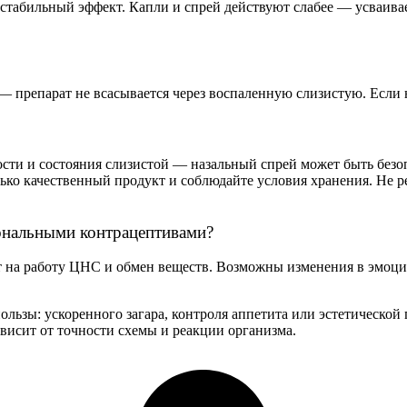
табильный эффект. Капли и спрей действуют слабее — усваивае
препарат не всасывается через воспаленную слизистую. Если но
ости и состояния слизистой — назальный спрей может быть без
лько качественный продукт и соблюдайте условия хранения. Не р
нальными контрацептивами
?
т на работу ЦНС и обмен веществ. Возможны изменения в эмоц
пользы
: ускоренного загара, контроля аппетита или эстетическо
ависит от точности схемы и реакции
организма
.