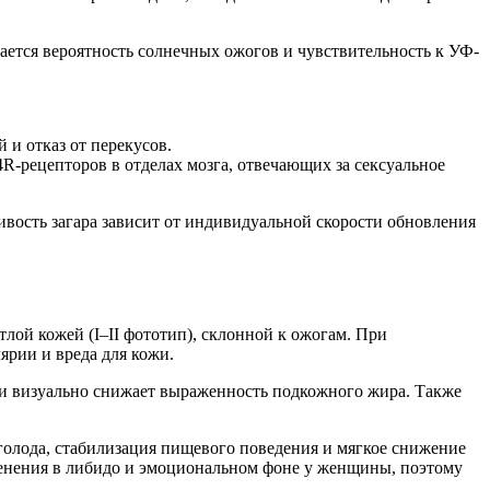
ется вероятность солнечных ожогов и чувствительность к УФ-
и отказ от перекусов.
-рецепторов в отделах мозга, отвечающих за сексуальное
ивость загара зависит от индивидуальной скорости обновления
тлой кожей (I–II фототип), склонной к ожогам. При
лярии и
вреда
для кожи.
 и визуально снижает выраженность подкожного жира. Также
 голода, стабилизация пищевого поведения и мягкое снижение
енения в либидо и эмоциональном фоне у
женщины
, поэтому