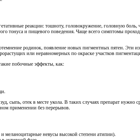
егетативные реакции:
тошноту
, головокружение, головную боль,
го тонуса и пищевого поведения. Чаще всего симптомы проходя
отемнение родинок, появление новых пигментных пятен. Эти из
рорастущих или неравномерных по окраске участков пигментаци
акие побочные эффекты, как:
щи.
зуд, сыпь, отек в месте укола. В таких случаях препарат нужно
ьном применении без перерывов.
а и меланоцитарные невусы высокой степени атипии).
в активной фазе.