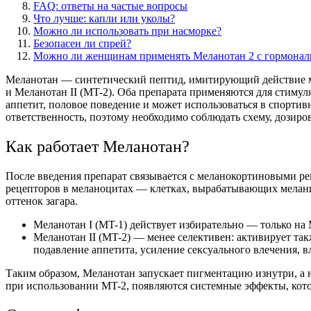
FAQ: ответы на частые вопросы
Что лучше: капли или уколы?
Можно ли использовать при насморке?
Безопасен ли спрей?
Можно ли женщинам применять Меланотан 2 с гормонал
Меланотан —
синтетический
пептид, имитирующий действие 
и Меланотан II (MT-2). Оба препарата применяются для стимул
аппетит, половое поведение и может использоваться в спортив
ответственность, поэтому необходимо соблюдать схему, дозиро
Как работает Меланотан?
После введения препарат связывается с меланокортиновыми р
рецепторов в меланоцитах — клетках, вырабатывающих мелани
оттенок загара.
Меланотан I (MT-1) действует избирательно — только на
Меланотан II (MT-2) — менее селективен: активирует т
подавление аппетита, усиление сексуального влечения, в
Таким образом, Меланотан запускает пигментацию изнутри, а н
при использовании MT-2, появляются системные эффекты, кот