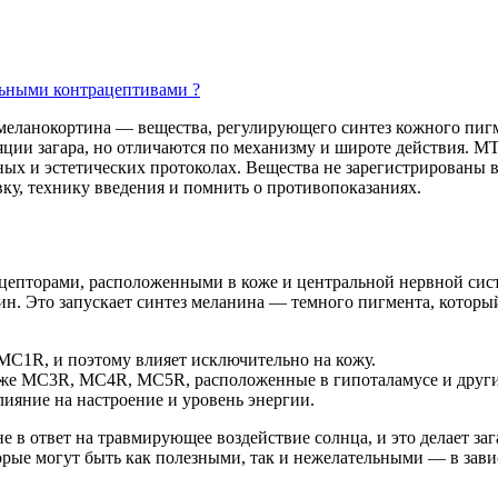
ьными контрацептивами ?
меланокортина — вещества, регулирующего синтез кожного
пиг
яции загара, но отличаются по механизму и широте действия. MT
ных и эстетических протоколах. Вещества не зарегистрированы 
вку, технику введения и помнить о
противопоказаниях
.
ецепторами, расположенными в коже и центральной нервной сис
н. Это запускает синтез меланина — темного пигмента, котор
 MC1R, и поэтому влияет исключительно на кожу.
акже MC3R, MC4R, MC5R, расположенные в гипоталамусе и други
лияние на настроение и уровень энергии.
е в ответ на травмирующее воздействие солнца, и это делает з
орые могут быть как полезными, так и нежелательными — в зав