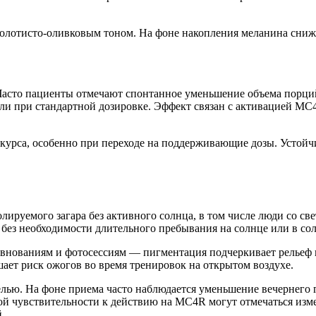
олотисто-оливковым тоном. На фоне накопления меланина снижа
Часто пациенты отмечают спонтанное уменьшение объема порций 
 при стандартной дозировке. Эффект связан с активацией MC4R
 курса, особенно при переходе на поддерживающие дозы. Устойч
ируемого загара без активного солнца, в том числе люди со све
без необходимости длительного пребывания на солнце или в со
евнованиям и фотосессиям — пигментация подчеркивает рельеф
шает риск ожогов во время тренировок на открытом воздухе.
целью. На фоне приема часто наблюдается уменьшение вечернего
й чувствительности к действию на MC4R могут отмечаться изм
.