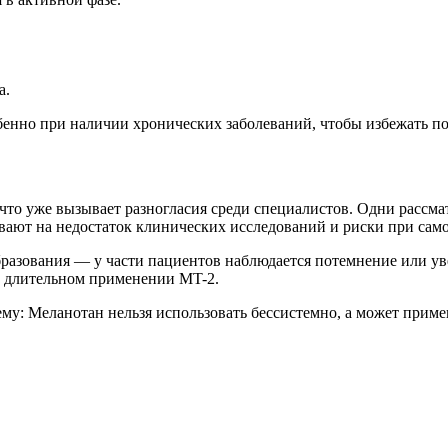
а.
обенно при наличии хронических заболеваний, чтобы избежать
п
 что уже вызывает разногласия среди специалистов. Одни рассм
ывают на недостаток клинических исследований и риски при сам
разования — у части пациентов наблюдается потемнение или у
и длительном применении MT-2.
у: Меланотан нельзя использовать бессистемно, а может приме