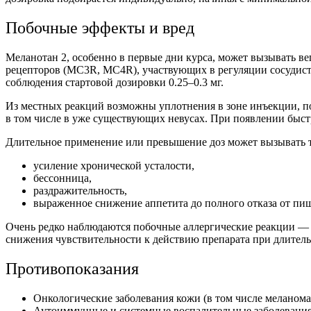
Побочные
эффекты и вред
Меланотан 2, особенно в первые дни курса, может вызывать в
рецепторов (MC3R, MC4R), участвующих в регуляции сосудисто
соблюдения стартовой дозировки 0.25–0.3 мг.
Из местных реакций возможны уплотнения в зоне инъекции, п
в том числе в уже существующих невусах. При появлении быст
Длительное применение или превышение доз может вызывать т
усиление хронической усталости,
бессонница,
раздражительность,
выраженное снижение аппетита до полного отказа от пи
Очень редко наблюдаются
побочные
аллергические реакции — 
снижения чувствительности к действию препарата при длител
Противопоказания
Онкологические заболевания кожи (в том числе меланом
Аутоиммунные и системные воспалительные заболевания 