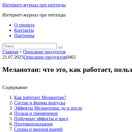
Перейти
Интернет-журнал про пептиды
к
Интернет-журнал про пептиды
контенту
О проекте
Контакты
Партнеры
Search
for:
Главная
»
Описание продуктов
21.07.2025
Описание продуктов
0
462
Меланотан: что это, как работает, польз
Содержание
Как работает Меланотан?
Состав и формы выпуска
Эффекты Меланотана: до и после
Польза и применение
Побочные эффекты и вред
Противопоказания
Споры и мнения врачей