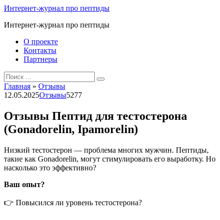
Перейти
Интернет-журнал про пептиды
к
Интернет-журнал про пептиды
контенту
О проекте
Контакты
Партнеры
Search
for:
Главная
»
Отзывы
12.05.2025
Отзывы
5
277
Отзывы Пептид для тестостерона
(Gonadorelin, Ipamorelin)
Низкий тестостерон — проблема многих мужчин. Пептиды,
такие как Gonadorelin, могут стимулировать его выработку. Но
насколько это эффективно?
Ваш опыт?
👉 Повысился ли уровень тестостерона?