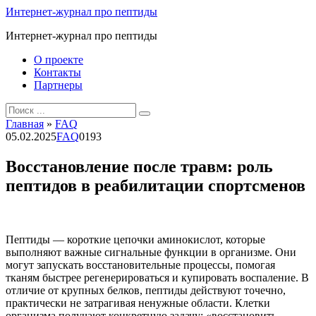
Перейти
Интернет-журнал про пептиды
к
Интернет-журнал про пептиды
контенту
О проекте
Контакты
Партнеры
Search
for:
Главная
»
FAQ
05.02.2025
FAQ
0
193
Восстановление после травм: роль
пептидов в реабилитации спортсменов
Пептиды — короткие цепочки аминокислот, которые
выполняют важные сигнальные функции в организме. Они
могут запускать восстановительные процессы, помогая
тканям быстрее регенерироваться и купировать воспаление. В
отличие от крупных белков, пептиды действуют точечно,
практически не затрагивая ненужные области. Клетки
организма получают конкретную задачу: «восстановить