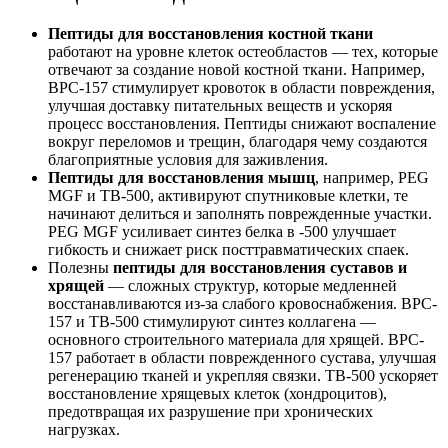
Пептиды для восстановления костной ткани
работают на уровне клеток остеобластов — тех, которые
отвечают за создание новой костной ткани. Например,
BPC-157 стимулирует кровоток в области повреждения,
улучшая доставку питательных веществ и ускоряя
процесс восстановления. Пептиды снижают воспаление
вокруг переломов и трещин, благодаря чему создаются
благоприятные условия для заживления.
Пептиды для восстановления мышц
, например, PEG
MGF и TB-500, активируют спутниковые клетки, те
начинают делиться и заполнять поврежденные участки.
PEG MGF усиливает синтез белка в -500 улучшает
гибкость и снижает риск посттравматических спаек.
Полезны
пептиды для восстановления суставов и
хрящей
— сложных структур, которые медленней
восстанавливаются из-за слабого кровоснабжения. BPC-
157 и TB-500 стимулируют синтез коллагена —
основного строительного материала для хрящей. BPC-
157 работает в области поврежденного сустава, улучшая
регенерацию тканей и укрепляя связки. TB-500 ускоряет
восстановление хрящевых клеток (хондроцитов),
предотвращая их разрушение при хронических
нагрузках.