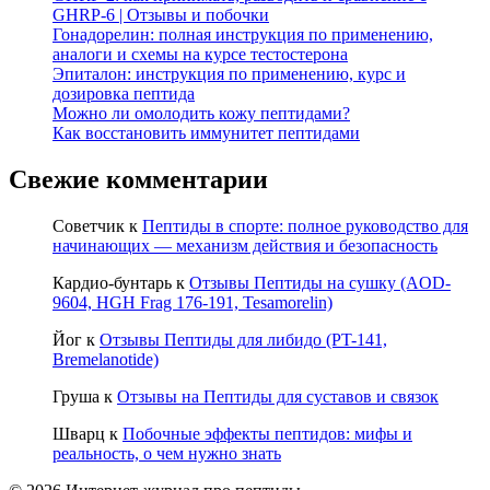
GHRP-6 | Отзывы и побочки
Гонадорелин: полная инструкция по применению,
аналоги и схемы на курсе тестостерона
Эпиталон: инструкция по применению, курс и
дозировка пептида
Можно ли омолодить кожу пептидами?
Как восстановить иммунитет пептидами
Свежие комментарии
Советчик
к
Пептиды в спорте: полное руководство для
начинающих — механизм действия и безопасность
Кардио-бунтарь
к
Отзывы Пептиды на сушку (AOD-
9604, HGH Frag 176-191, Tesamorelin)
Йог
к
Отзывы Пептиды для либидо (PT-141,
Bremelanotide)
Груша
к
Отзывы на Пептиды для суставов и связок
Шварц
к
Побочные эффекты пептидов: мифы и
реальность, о чем нужно знать